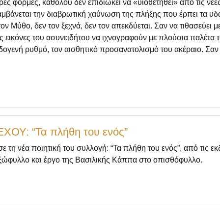
ίρες φόρμες, καθόλου δεν επιδιώκει να «υιοθετηθεί» από τις νέε
λαμβάνεται την διαβρωτική χαύνωση της πλήξης που έρπει τα υ
τον Μύθο, δεν τον ξεχνά, δεν τον απεκδύεται. Σαν να τιθασεύει
ς εικόνες του ασυνειδήτου να ιχνογραφούν με πλούσια παλέτα το
ενδογενή ρυθμό, τον αισθητικό προσανατολισμό του ακέραιο. Σαν
ΟΥ: “Τα πλήθη του ενός”
τη νέα ποιητική του συλλογή: “Τα πλήθη του ενός”, από τις εκ
εξώφυλλο και έργο της Βασιλικής Κάππα στο οπισθόφυλλο.