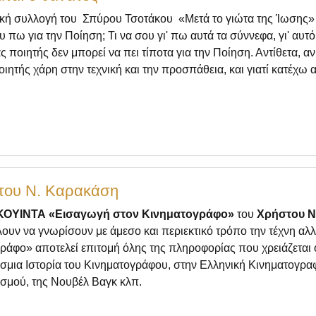
τική συλλογή του Σπύρου Τσοτάκου «Μετά το γιώτα της Ίωσης
πω για την Ποίηση; Τι να σου γι' πω αυτά τα σύννεφα, γι' αυτό 
ς ποιητής δεν μπορεί να πει τίποτα για την Ποίηση. Αντίθετα, α
ποιητής χάρη στην τεχνική και την προσπάθεια, και γιατί κατέχω 
του Ν. Καρακάση
ΚΟΥΙΝΤΑ «Εισαγωγή στον Κινηματογράφο»
του
Χρήστου Ν
λουν να γνωρίσουν με άμεσο και περιεκτικό τρόπο την τέχνη αλλ
φο» αποτελεί επιτομή όλης της πληροφορίας που χρειάζεται όπ
σμια Ιστορία του Κινηματογράφου, στην Ελληνική Κινηματογραφ
σμού, της Νουβέλ Βαγκ κλπ.